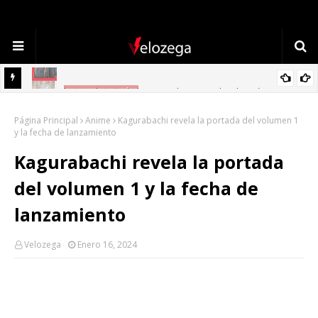
TECNOLOGÍA
Refrigerador LG: Innovación, Estilo y Eficiencia para tu Hogar
Página Principal
Anime
Kagurabachi revela la portada del volumen 1
y la fecha de lanzamiento
Kagurabachi revela la portada
del volumen 1 y la fecha de
lanzamiento
Velozega
Enero 16, 2024