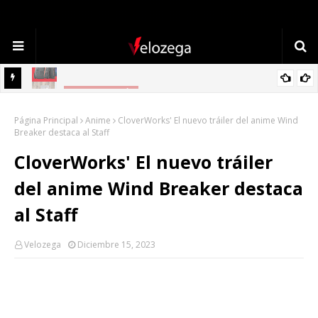
TECNOLOGÍA
Refrigerador LG: Innovación, Estilo y Eficiencia para tu Hogar
Página Principal
Anime
CloverWorks' El nuevo tráiler del anime Wind
Breaker destaca al Staff
CloverWorks' El nuevo tráiler
del anime Wind Breaker destaca
al Staff
Velozega
Diciembre 15, 2023