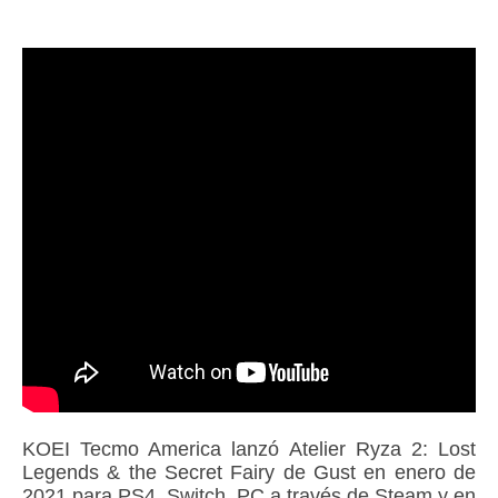
KOEI Tecmo America lanzó Atelier Ryza 2: Lost
Legends & the Secret Fairy de Gust en enero de
2021 para PS4, Switch, PC a través de Steam y en