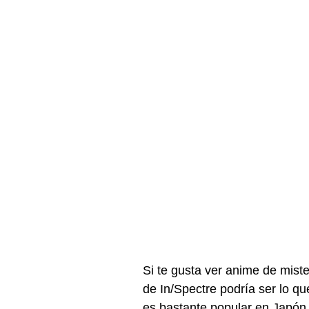
Si te gusta ver anime de mist
de
In/Spectre
podría ser lo qu
es bastante popular en Japón 