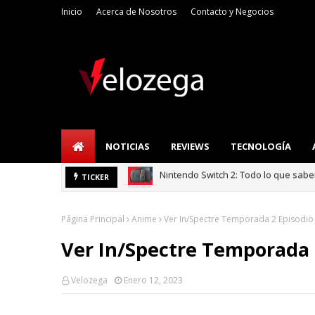
Inicio
Acerca de Nosotros
Contacto y Negocios
NOTICIAS
REVIEWS
TECNOLOGÍA
Refrigerador LG: I
TICKER
TECNOLOGÍA
Página Principal
Anime
Ver In/Spectre Temporada 2 Episodio
Ver In/Spectre Temporada 
Velozega
Enero 12, 2023