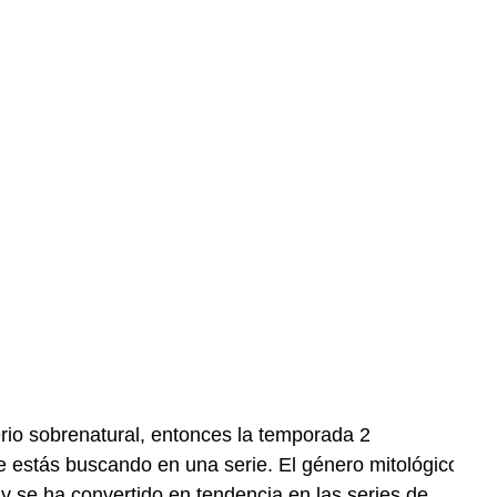
erio sobrenatural, entonces la temporada 2
e estás buscando en una serie.
El género mitológico
y se ha convertido en tendencia en las series de