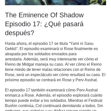
The Eminence Of Shadow
Episodio 17: ¿Qué pasará
después?
Hasta ahora, el episodio 17 se titula “Yami ni Sasu
Gekkō”.
El episodio examinará si Rose finalmente es
atrapada por los soldados enviados para
arrestarla.
Además, será muy interesante ver cómo el
Reino de Midgar maneja su caso.
Al ver cómo el Reino
tiene miedo de tener malas relaciones con el Reino de
Rose, será un espectáculo ver cómo resultará su caso.
El
próximo episodio se centrará en Rose y Perv Asshat.
El episodio 17 también examinará cómo Perv Asshat
enmarca a Rose.
Además, el episodio explorará cuánto
tiempo puede evitar a los soldados.
Mientras el Festival
Bushin continúa, Cid continuará derrotando a todos.
Sin
embargo, sus victorias y su disfraz siguen siendo un