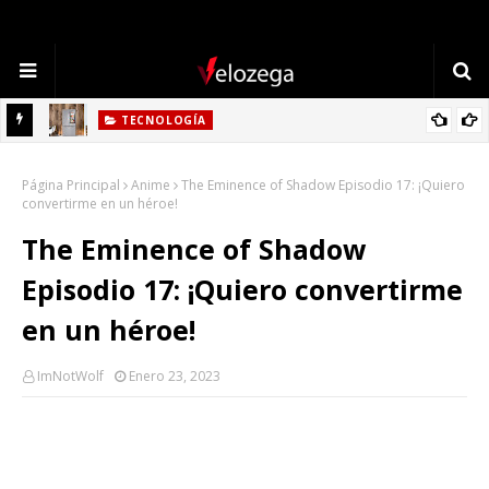
TECNOLOGÍA
Refrigerador LG: Innovación, Estilo y Eficiencia para tu Hogar
Página Principal
Anime
The Eminence of Shadow Episodio 17: ¡Quiero
convertirme en un héroe!
The Eminence of Shadow
Episodio 17: ¡Quiero convertirme
en un héroe!
ImNotWolf
Enero 23, 2023