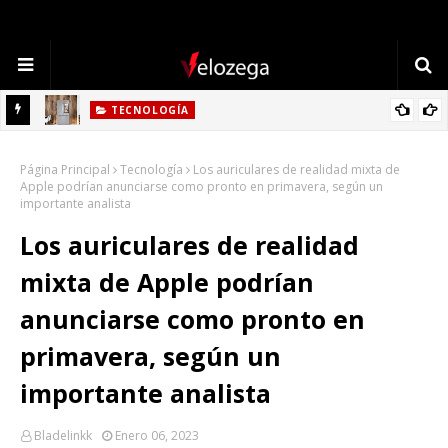
TECNOLOGÍA
Refrigerador LG: Innovación, Estilo y Eficiencia para tu Hogar
Página Principal
Tecnología
Los auriculares de realidad mixta de
Apple podrían anunciarse como pronto en primavera, según un
importante analista
Los auriculares de realidad
mixta de Apple podrían
anunciarse como pronto en
primavera, según un
importante analista
Bladelinkk
Enero 06, 2023