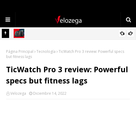
TECNOLOGÍA
Refrigerador LG: Innovación, Estilo y Eficiencia para tu Hogar
Página Principal
Tecnología
TicWatch Pro 3 review: Powerful specs
but fitness lags
TicWatch Pro 3 review: Powerful
specs but fitness lags
Velozega
Diciembre 14, 2022