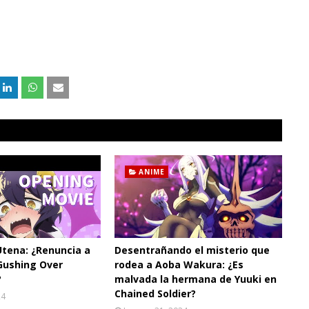
ANIME
Utena: ¿Renuncia a
Desentrañando el misterio que
Gushing Over
rodea a Aoba Wakura: ¿Es
?
malvada la hermana de Yuuki en
Chained Soldier?
24