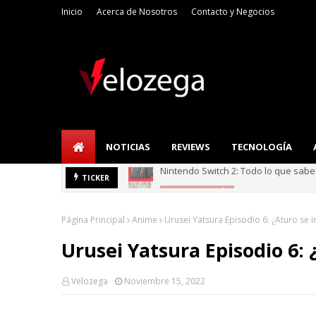
Inicio
Acerca de Nosotros
Contacto y Negocios
NOTICIAS
REVIEWS
TECNOLOGÍA
Refrigerador LG: I
TICKER
TECNOLOGÍA
Página Principal
Anime
Urusei Yatsura Episodio 6: ¿Aturo se i
Urusei Yatsura Episodio 6: 
Velozega
Noviembre 15, 2022