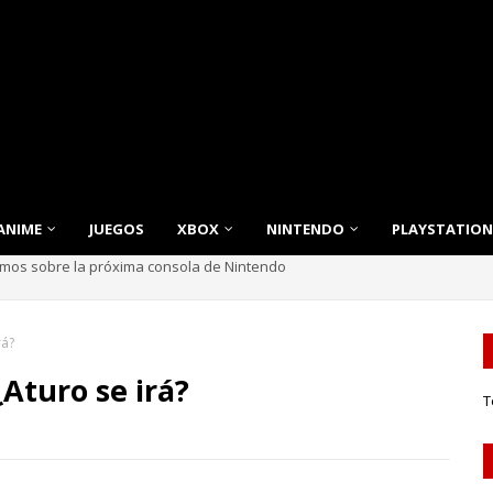
ANIME
JUEGOS
XBOX
NINTENDO
PLAYSTATION
nnovación, Estilo y Eficiencia para tu Hogar
rá?
¿Aturo se irá?
T