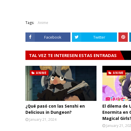
Tags:
Anime
Facebook
Twitter
TAL VEZ TE INTERESEN ESTAS ENTRADAS
ANIME
ANIME
¿Qué pasó con las Senshi en
El dilema de 
Delicious in Dungeon?
Enormita en 
Magical Girls
January 21, 2024
January 21, 20