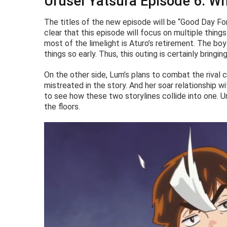
Urusei Yatsura Episode 6: W
The titles of the new episode will be “Good Day For A
clear that this episode will focus on multiple thing
most of the limelight is Aturo’s retirement. The boy
things so early. Thus, this outing is certainly bring
On the other side, Lum’s plans to combat the rival 
mistreated in the story. And her soar relationship wi
to see how these two storylines collide into one. Ur
the floors.