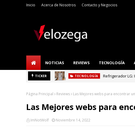
Inicio
Acerca de Nosotros
Contacto y Negocios
NOTICIAS
REVIEWS
TECNOLOGÍA
Refrigerador LG: I
TICKER
TECNOLOGÍA
Página Principal
Reviews
Las Mejores webs para encontrar un
Las Mejores webs para enc
ImNotWolf
Noviembre 14, 2022