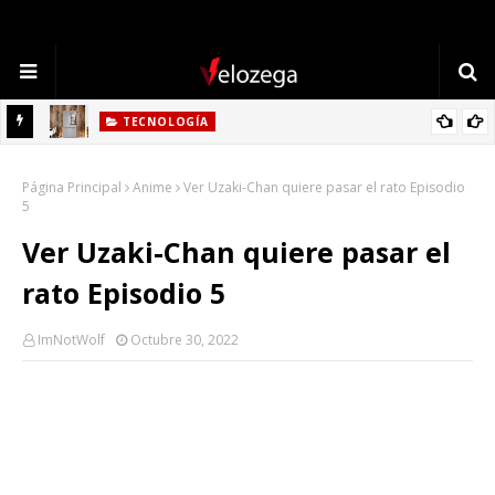
TECNOLOGÍA
Refrigerador LG: Innovación, Estilo y Eficiencia para tu Hogar
Página Principal
Anime
Ver Uzaki-Chan quiere pasar el rato Episodio
5
Ver Uzaki-Chan quiere pasar el
rato Episodio 5
ImNotWolf
Octubre 30, 2022