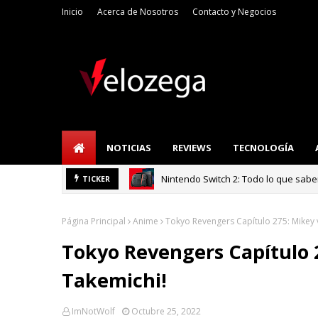
Inicio
Acerca de Nosotros
Contacto y Negocios
NOTICIAS
REVIEWS
TECNOLOGÍA
Refrigerador LG: I
TICKER
TECNOLOGÍA
Página Principal
Anime
Tokyo Revengers Capítulo 275: Mikey 
Tokyo Revengers Capítulo 
Takemichi!
ImNotWolf
Octubre 25, 2022