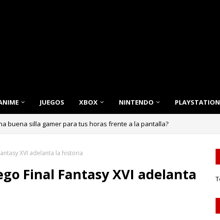
ANIME
JUEGOS
XBOX
NINTENDO
PLAYSTATION
 buena silla gamer para tus horas frente a la pantalla?
Fantasy XVI adelanta la historia
uego Final Fantasy XVI adelanta
T