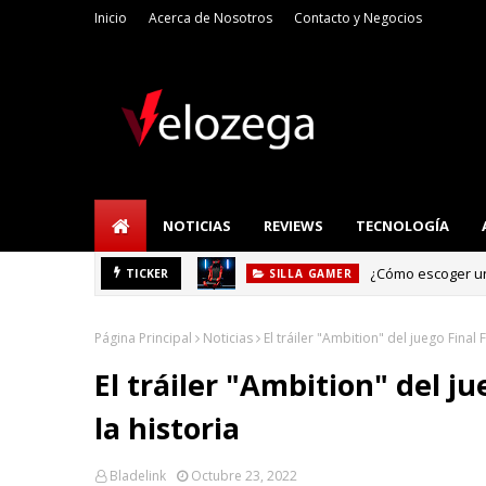
Inicio
Acerca de Nosotros
Contacto y Negocios
NOTICIAS
REVIEWS
TECNOLOGÍA
¿Cómo escoger una
TICKER
SILLA GAMER
Página Principal
Noticias
El tráiler "Ambition" del juego Final 
El tráiler "Ambition" del j
la historia
Bladelink
Octubre 23, 2022