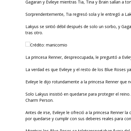
Gagaran y Evileye mientras Tia, Tina y Brain salían a to
Sorprendentemente, Tia regresó sola y le entregó a La
Lakyus se sintió débil después de solo un sorbo, y Gag
tras otro.
Crédito: manicomio
La princesa Renner, despreocupada, le preguntó a Eviley
La verdad es que Evileye y el resto de los Blue Roses ya
Evileye le dijo rotundamente a la princesa Renner que n
Solo Lakyus insistió en quedarse para proteger el reino
Charm Person.
Antes de irse, Evileye le ofreció a la princesa Renner l
por quedarse y cumplir con sus deberes reales para con
Mientras los Blue Roses se teletransportaban fuera del 