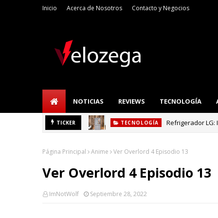
Inicio
Acerca de Nosotros
Contacto y Negocios
NOTICIAS
REVIEWS
TECNOLOGÍA
Refrigerador LG: I
TICKER
TECNOLOGÍA
Página Principal
Anime
Ver Overlord 4 Episodio 13
Ver Overlord 4 Episodio 13
ImNotWolf
Septiembre 28, 2022