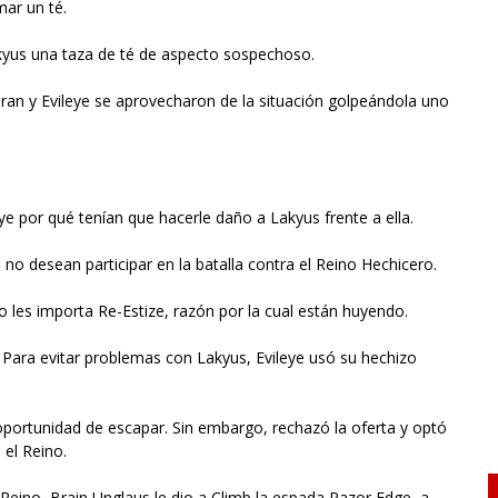
mar un té.
kyus una taza de té de aspecto sospechoso.
aran y Evileye se aprovecharon de la situación golpeándola uno
e por qué tenían que hacerle daño a Lakyus frente a ella.
 no desean participar en la batalla contra el Reino Hechicero.
o les importa Re-Estize, razón por la cual están huyendo.
. Para evitar problemas con Lakyus, Evileye usó su hechizo
a oportunidad de escapar. Sin embargo, rechazó la oferta y optó
 el Reino.
Reino, Brain Unglaus le dio a Climb la espada Razor Edge, a