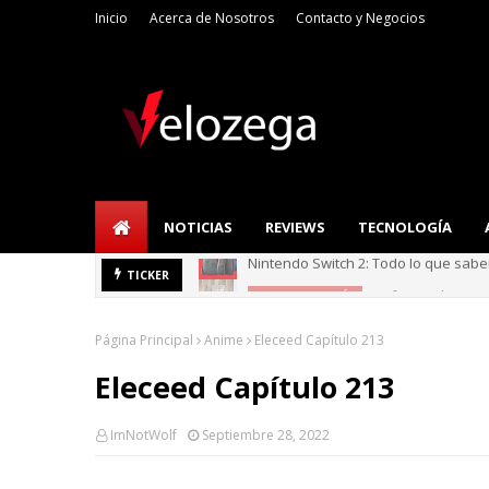
Inicio
Acerca de Nosotros
Contacto y Negocios
NOTICIAS
REVIEWS
TECNOLOGÍA
Refrigerador LG: I
TICKER
TECNOLOGÍA
Página Principal
Anime
Eleceed Capítulo 213
Eleceed Capítulo 213
ImNotWolf
Septiembre 28, 2022