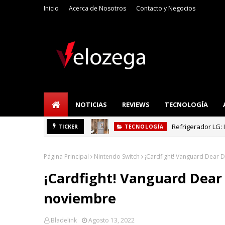
Inicio
Acerca de Nosotros
Contacto y Negocios
NOTICIAS
REVIEWS
TECNOLOGÍA
Refrigerador LG: I
TICKER
TECNOLOGÍA
Página Principal
Nintendo Switch
¡Cardfight! Vanguard Dear D
¡Cardfight! Vanguard Dear 
noviembre
Bladelink
Agosto 13, 2022