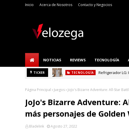
Inicio
Acerca de Nosotros
Contacto y Negocios
NOTICIAS
REVIEWS
TECNOLOGÍA
Refrigerador LG: I
TICKER
TECNOLOGÍA
Página Principal
Juegos
JoJo's Bizarre Adventure: All-Star B
JoJo's Bizarre Adventure: 
más personajes de Golden
Bladelink
Agosto 27, 2022