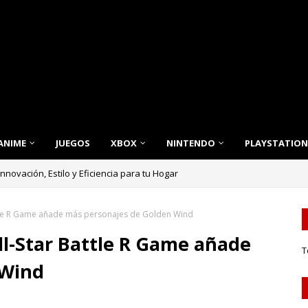
ANIME
JUEGOS
XBOX
NINTENDO
PLAYSTATION
nnovación, Estilo y Eficiencia para tu Hogar
attle R Game añade más personajes de Golden Wind
All-Star Battle R Game añade
T
 Wind