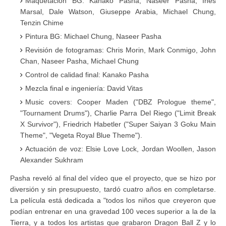
Maquetación BG: Kanako Pasha, Naseer Pasha, Ines
Marsal, Dale Watson, Giuseppe Arabia, Michael Chung,
Tenzin Chime
Pintura BG: Michael Chung, Naseer Pasha
Revisión de fotogramas: Chris Morin, Mark Conmigo, John
Chan, Naseer Pasha, Michael Chung
Control de calidad final: Kanako Pasha
Mezcla final e ingeniería: David Vitas
Music covers: Cooper Maden ("DBZ Prologue theme",
"Tournament Drums"), Charlie Parra Del Riego ("Limit Break
X Survivor"), Friedrich Habetler ("Super Saiyan 3 Goku Main
Theme", "Vegeta Royal Blue Theme").
Actuación de voz: Elsie Love Lock, Jordan Woollen, Jason
Alexander Sukhram
Pasha reveló al final del vídeo que el proyecto, que se hizo por
diversión y sin presupuesto, tardó cuatro años en completarse.
La película está dedicada a "todos los niños que creyeron que
podían entrenar en una gravedad 100 veces superior a la de la
Tierra, y a todos los artistas que grabaron Dragon Ball Z y lo