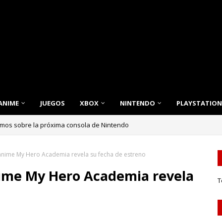
ANIME
JUEGOS
XBOX
NINTENDO
PLAYSTATION
emos sobre la próxima consola de Nintendo
nnovación, Estilo y Eficiencia para tu Hogar
anime My Hero Academia revela su fecha de estreno
nime My Hero Academia revela
T