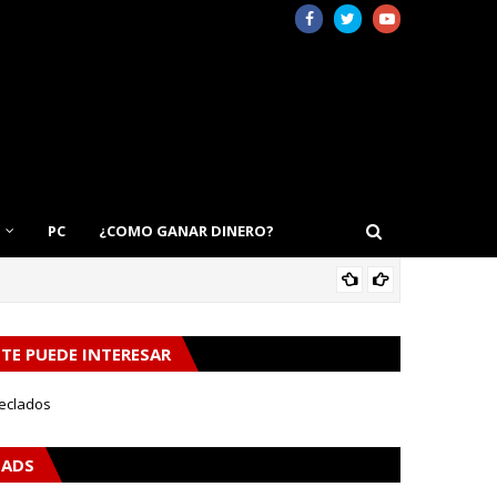
PC
¿COMO GANAR DINERO?
TEC
TE PUEDE INTERESAR
eclados
ADS