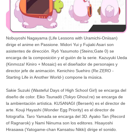
Nobuyoshi Nagayama (Life Lessons with Uramichi-Oniisan)
dirige el anime en Passione. Midori Yui y Fujiaki Asari son
asistentes de dirección. Ryō Yasumoto (Steins;Gate 0) se
encarga de la composición y el guión de la serie. Kazuyuki Ueda
(Kinmoza! Kiniro + Mosaic) es el diseñador de personajes y
director jefe de animación. Kenichiro Suehiro (Re:ZERO -
Starting Life in Another World-) compone la música.
Sakie Suzuki (Wasteful Days of High School Girl) se encarga del
diseño de color. Eiko Tsunadō (Tokyo Ghoul:re) se encarga de
la ambientación artística. KUSANAGI (Berserk) es el director de
arte. Kouji Hayashi (Wonder Egg Priority) es el director de
fotografía. Taro Yamada se encarga del 3D. Ayako Tan (Record
of Ragnarok) y Nami Niinuma son los editores. Hisayoshi
Hirasawa (Yatogame-chan Kansatsu Nikki) dirige el sonido.