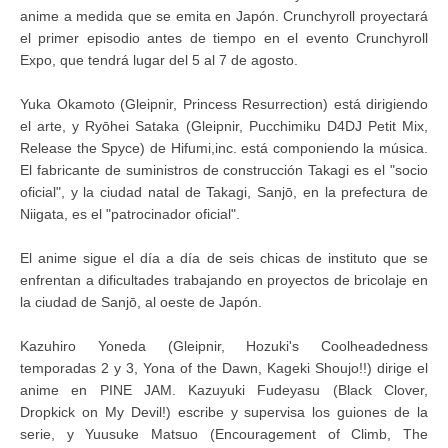
anime a medida que se emita en Japón. Crunchyroll proyectará
el primer episodio antes de tiempo en el evento Crunchyroll
Expo, que tendrá lugar del 5 al 7 de agosto.
Yuka Okamoto (Gleipnir, Princess Resurrection) está dirigiendo
el arte, y Ryōhei Sataka (Gleipnir, Pucchimiku D4DJ Petit Mix,
Release the Spyce) de Hifumi,inc. está componiendo la música.
El fabricante de suministros de construcción Takagi es el "socio
oficial", y la ciudad natal de Takagi, Sanjō, en la prefectura de
Niigata, es el "patrocinador oficial".
El anime sigue el día a día de seis chicas de instituto que se
enfrentan a dificultades trabajando en proyectos de bricolaje en
la ciudad de Sanjō, al oeste de Japón.
Kazuhiro Yoneda (Gleipnir, Hozuki's Coolheadedness
temporadas 2 y 3, Yona of the Dawn, Kageki Shoujo!!) dirige el
anime en PINE JAM. Kazuyuki Fudeyasu (Black Clover,
Dropkick on My Devil!) escribe y supervisa los guiones de la
serie, y Yuusuke Matsuo (Encouragement of Climb, The