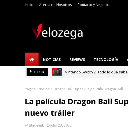
Inicio
Acerca de Nosotros
Contacto y Negocios
NOTICIAS
REVIEWS
TECNOLOGÍA
Nintendo Switch 2: Todo lo que sab
Refrigerador LG: I
TICKER
TECNOLOGÍA
Página Principal
Dragon Ball Super
La película Dragon Ball Su
La película Dragon Ball Su
nuevo tráiler
Bladelink
Julio 23, 2022