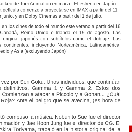
 hackeo de Toei Animation en marzo. El estreno en Japón
La película comenzó a proyectarse en IMAX a partir del 11
junio, y en Dolby Cinemas a partir del 1 de julio.
 en los cines de todo el mundo este verano a partir del 18
 Canadá, Reino Unido e Irlanda el 19 de agosto. Las
o original japonés con subtítulos como el doblaje. Las
s continentes, incluyendo Norteamérica, Latinoamérica,
Medio y Asia (excluyendo Japón)".
na vez por Son Goku. Unos individuos, que continúan
des definitivos, Gamma 1 y Gamma 2. Estos dos
 Comienzan a atacar a Piccolo y a Gohan... ¿Cuál
a Roja? Ante el peligro que se avecina, ¡es hora de
atō compuso la música. Nobuhito Sue fue el director
 animación y Jae Hoon Jung fue el director de CG. El
ira Toriyama, trabajó en la historia original de la