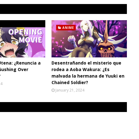
ANIME
Utena: ¿Renuncia a
Desentrañando el misterio que
Gushing Over
rodea a Aoba Wakura: ¿Es
?
malvada la hermana de Yuuki en
Chained Soldier?
24
January 21, 2024