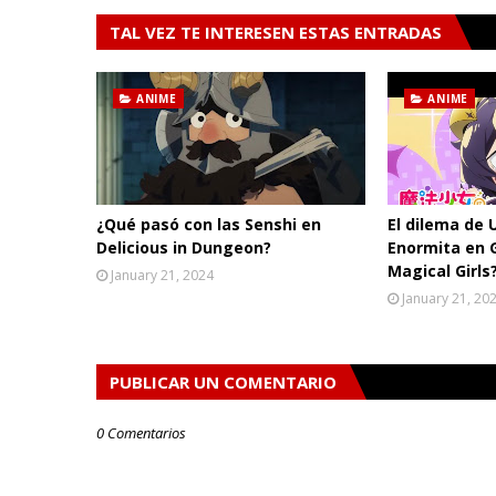
TAL VEZ TE INTERESEN ESTAS ENTRADAS
ANIME
ANIME
¿Qué pasó con las Senshi en
El dilema de 
Delicious in Dungeon?
Enormita en 
Magical Girls
January 21, 2024
January 21, 20
PUBLICAR UN COMENTARIO
0 Comentarios