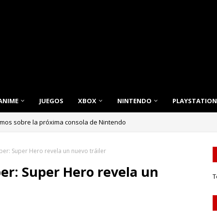
ANIME
JUEGOS
XBOX
NINTENDO
PLAYSTATION
emos sobre la próxima consola de Nintendo
nnovación, Estilo y Eficiencia para tu Hogar
per: Super Hero revela un nuevo tráiler
per: Super Hero revela un
T