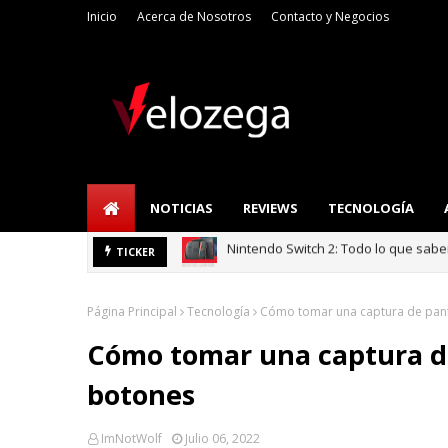
Inicio
Acerca de Nosotros
Contacto y Negocios
NOTICIAS
REVIEWS
TECNOLOGÍA
Refrigerador LG: I
TICKER
TECNOLOGÍA
Página Principal
Tecnología
Cómo tomar una captura de pant
Cómo tomar una captura de
botones
ImNotWolf
Julio 06, 2022