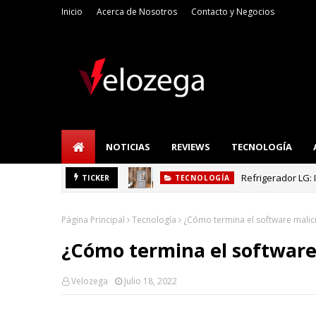
Inicio
Acerca de Nosotros
Contacto y Negocios
NOTICIAS
REVIEWS
TECNOLOGÍA
Refrigerador LG: I
TICKER
TECNOLOGÍA
Página Principal
Tecnología
¿Cómo termina el software malic
¿Cómo termina el software 
Velozega
Julio 18, 2022