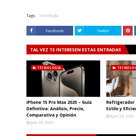
Tags:
Tecnología
Facebook
Twitter
TAL VEZ TE INTERESEN ESTAS ENTRADAS
TECNOLOGÍA
TECNOLO
iPhone 15 Pro Max 2025 – Guía
Refrigerador 
Definitiva: Análisis, Precio,
Estilo y Efici
Comparativa y Opinión
April 29, 2025
June 30, 2025