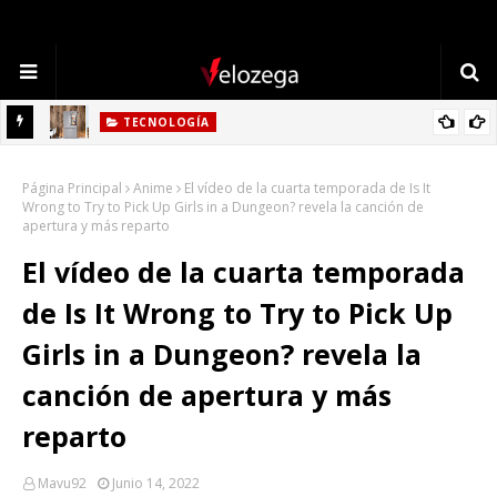
TECNOLOGÍA
Refrigerador LG: Innovación, Estilo y Eficiencia para tu Hogar
Página Principal
Anime
El vídeo de la cuarta temporada de Is It
Wrong to Try to Pick Up Girls in a Dungeon? revela la canción de
apertura y más reparto
El vídeo de la cuarta temporada
de Is It Wrong to Try to Pick Up
Girls in a Dungeon? revela la
canción de apertura y más
reparto
Mavu92
Junio 14, 2022