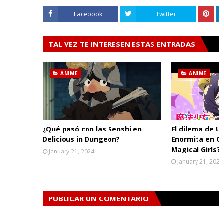
Facebook
Twitter
TAL VEZ TE INTERESEN ESTAS ENTRADAS
ANIME
ANIME
¿Qué pasó con las Senshi en
El dilema de 
Delicious in Dungeon?
Enormita en 
Magical Girls
January 21, 2024
January 21, 20
PUBLICAR UN COMENTARIO