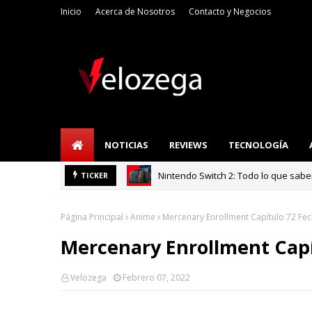
Inicio
Acerca de Nosotros
Contacto y Negocios
NOTICIAS
REVIEWS
TECNOLOGÍA
Nintendo Switch 2: Todo lo que sab
TICKER
Refrigerador LG: I
TECNOLOGÍA
Página Principal
Anime
Mercenary Enrollment Capítulo 72 Fe
Mercenary Enrollment Capí
Velozega
Febrero 07, 2022