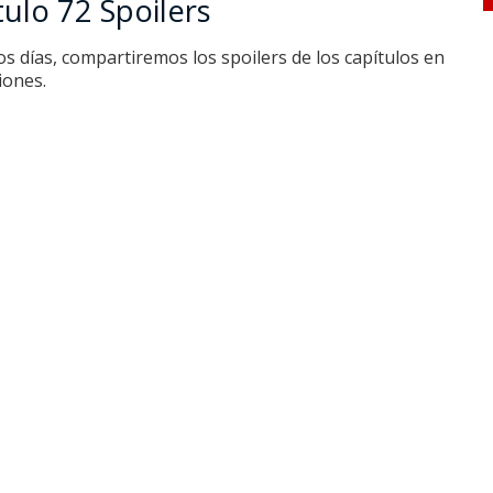
ulo 72 Spoilers
s días, compartiremos los spoilers de los capítulos en
iones.