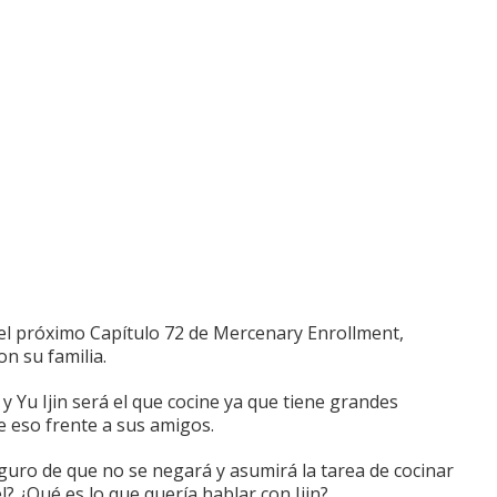
el próximo Capítulo 72 de Mercenary Enrollment,
on su familia.
y Yu Ijin será el que cocine ya que tiene grandes
e eso frente a sus amigos.
guro de que no se negará y asumirá la tarea de cocinar
él?
¿Qué es lo que quería hablar con Ijin?