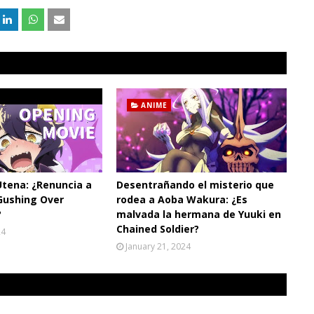
ANIME
Utena: ¿Renuncia a
Desentrañando el misterio que
Gushing Over
rodea a Aoba Wakura: ¿Es
?
malvada la hermana de Yuuki en
Chained Soldier?
24
January 21, 2024