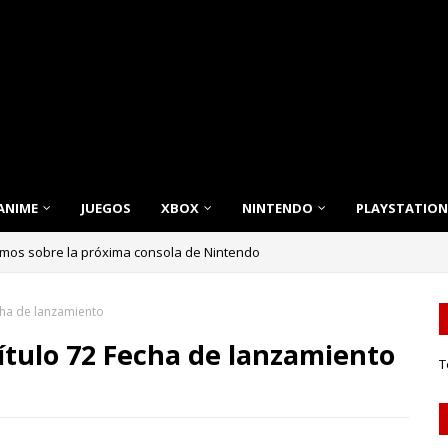
ANIME
JUEGOS
XBOX
NINTENDO
PLAYSTATION
emos sobre la próxima consola de Nintendo
nnovación, Estilo y Eficiencia para tu Hogar
cha de lanzamiento
tulo 72 Fecha de lanzamiento
T