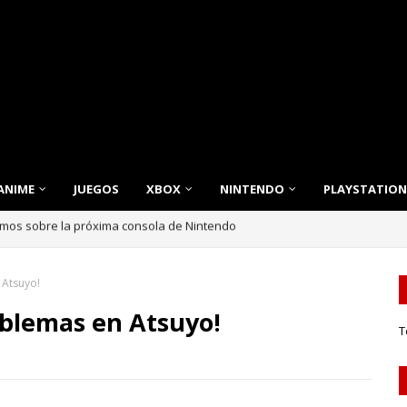
ANIME
JUEGOS
XBOX
NINTENDO
PLAYSTATION
emos sobre la próxima consola de Nintendo
nnovación, Estilo y Eficiencia para tu Hogar
 Atsuyo!
oblemas en Atsuyo!
T