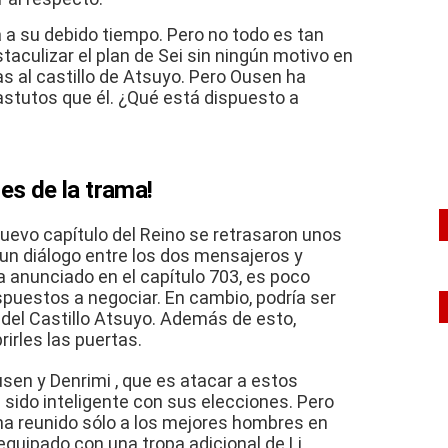
á a su debido tiempo.
Pero no todo es tan
taculizar el plan de Sei sin ningún motivo en
as al castillo de Atsuyo.
Pero Ousen ha
stutos que él.
¿Qué está dispuesto a
es de la trama!
 nuevo capítulo del Reino se retrasaron unos
 un diálogo entre los dos mensajeros y
 anunciado en el capítulo 703, es poco
spuestos a negociar.
En cambio, podría ser
del Castillo Atsuyo.
Además de esto,
rirles las puertas.
usen y Denrimi
, que es atacar a estos
 sido inteligente con sus elecciones.
Pero
a reunido sólo a los mejores hombres en
equipado con una tropa adicional de Li