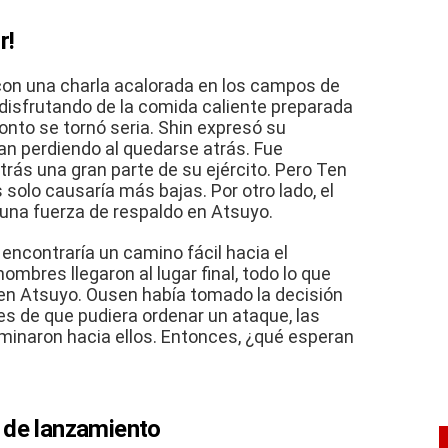
r!
n una charla acalorada en los campos de
isfrutando de la comida caliente preparada
onto se tornó seria.
Shin expresó su
an perdiendo al quedarse atrás.
Fue
rás una gran parte de su ejército.
Pero Ten
 solo causaría más bajas.
Por otro lado, el
una fuerza de respaldo en Atsuyo.
 encontraría un camino fácil hacia el
mbres llegaron al lugar final, todo lo que
 en Atsuyo.
Ousen había tomado la decisión
es de que pudiera ordenar un ataque, las
minaron hacia ellos.
Entonces, ¿qué esperan
 de lanzamiento