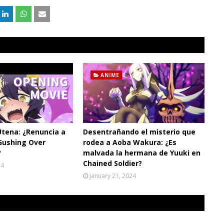
ANIME
Utena: ¿Renuncia a
Desentrañando el misterio que
Gushing Over
rodea a Aoba Wakura: ¿Es
?
malvada la hermana de Yuuki en
Chained Soldier?
24
January 21, 2024