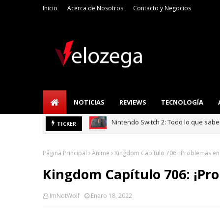
Inicio
Acerca de Nosotros
Contacto y Negocios
NOTICIAS
REVIEWS
TECNOLOGÍA
Nintendo Switch 2: Todo lo que sab
Refrigerador LG: I
TICKER
TECNOLOGÍA
Página Principal
Anime
Kingdom Capítulo 706: ¡Problemas en
Kingdom Capítulo 706: ¡Pr
ImNotWolf
Enero 18, 2022