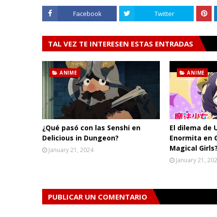
Facebook
Twitter
TAL VEZ TE INTERESEN ESTAS ENTRADAS
ANIME
ANIME
¿Qué pasó con las Senshi en
El dilema de 
Delicious in Dungeon?
Enormita en 
Magical Girls
January 21, 2024
January 21, 20
PUBLICAR UN COMENTARIO