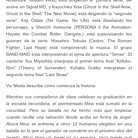
Adventure: Golden Wind) está dirigiendo la "primera serie" del
anime en Signal.MD, y Kazuchika Kise (Ghost in the Shell Arise,
Ghost in the Shell: The New Movie) está dirigiendo la "segunda
serie". Kōji Ōdate (No Game, No Life) está diseñando los
personajes, y Shinichi Inotsume (PERSONA 5 the Animation,
Hayate the Combat Butler, Gangsta.) está supervisando los
guiones de la serie. Masahiro Tokuda (Cestvs: The Roman
Fighter, Last Hope) está componiendo la música. El grupo
BAND-MAID está interpretando el tema de apertura "Sense". El
cantante Yuu Miyashita interpreta el primer tema final "Kōfuku-
Ron" (Theory of Surrender). Kuhaku Gokko interpretan el
segundo tema final "Last Straw".
Viz Media describe cómo comienza la historia:
Mientras sus compañeros de clase celebran su graduación en
la escuela secundaria, el atormentado Mirai está sumido en la
oscuridad. Pero su batalla no ha hecho más que empezar
cuando recibe una salvación desde arriba en forma de ángel.
Ahora Mirai se enfrenta a otros 12 humanos elegidos en una
batalla en la que el ganador se convierte en el próximo dios del
mundo. Mirai tiene un ángel en su esquina, pero puede que