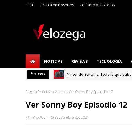
Inicio
Acerca de Nosotros
Contacto y Negocios
NOTICIAS
REVIEWS
TECNOLOGÍA
Nintendo Switch 2: Todo lo que sab
Refrigerador LG: I
TICKER
TECNOLOGÍA
Página Principal
Anime
Ver Sonny Boy Episodio 12
Ver Sonny Boy Episodio 12
ImNotWolf
Septiembre 25, 2021