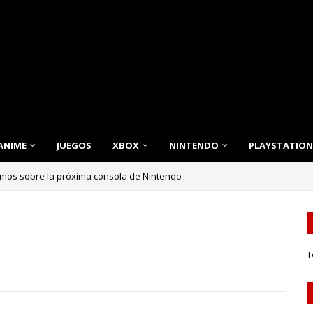
ANIME
JUEGOS
XBOX
NINTENDO
PLAYSTATION
emos sobre la próxima consola de Nintendo
nnovación, Estilo y Eficiencia para tu Hogar
T