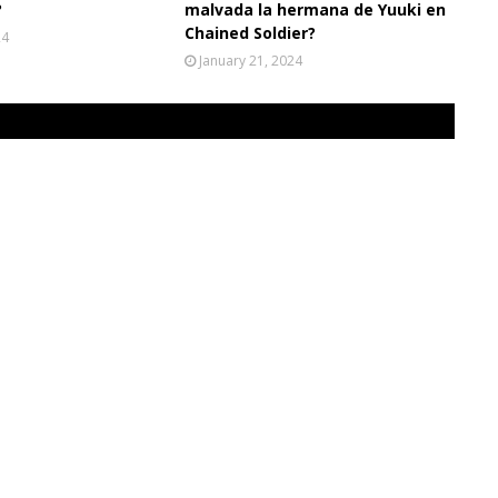
?
malvada la hermana de Yuuki en
Chained Soldier?
24
January 21, 2024