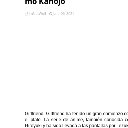
mo Kanojo
ImNotWolf
Julio 06, 2021
Girlfriend, Girlfriend ha tenido un gran comienzo 
el plato. La serie de anime, también conocida
Hiroyuki y ha sido llevada a las pantallas por Tezu