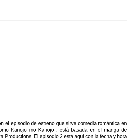
con el episodio de estreno que sirve comedia romántica en
 como Kanojo mo Kanojo , está basada en el manga de
ka Productions. El episodio 2 está aquí con la fecha y hora