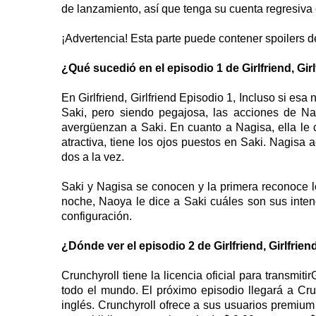
de lanzamiento, así que tenga su cuenta regresiva
¡Advertencia! Esta parte puede contener spoilers de 
¿Qué sucedió en el episodio 1 de Girlfriend, Girl
En Girlfriend, Girlfriend Episodio 1, Incluso si esa
Saki, pero siendo pegajosa, las acciones de Na
avergüenzan a Saki. En cuanto a Nagisa, ella le 
atractiva, tiene los ojos puestos en Saki. Nagisa
dos a la vez.
Saki y Nagisa se conocen y la primera reconoce lo
noche, Naoya le dice a Saki cuáles son sus intenc
configuración.
¿Dónde ver el episodio 2 de Girlfriend, Girlfrien
Crunchyroll tiene la licencia oficial para transmiti
todo el mundo. El próximo episodio llegará a Crun
inglés. Crunchyroll ofrece a sus usuarios premi