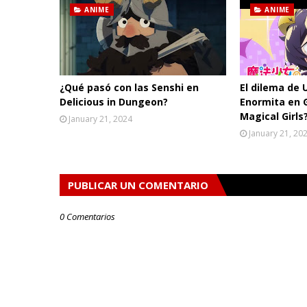
ANIME
ANIME
¿Qué pasó con las Senshi en
El dilema de 
Delicious in Dungeon?
Enormita en 
Magical Girls
January 21, 2024
January 21, 20
PUBLICAR UN COMENTARIO
0 Comentarios