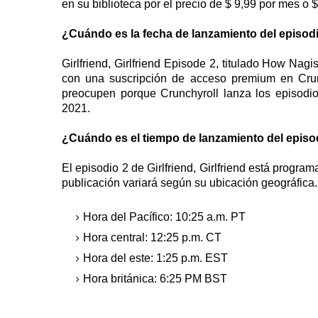
en su biblioteca por el precio de $ 9,99 por mes o 
¿Cuándo es la fecha de lanzamiento del episodio 
Girlfriend, Girlfriend Episode 2, titulado How Nagi
con una suscripción de acceso premium en Crunc
preocupen porque Crunchyroll lanza los episodio
2021.
¿Cuándo es el tiempo de lanzamiento del episodio
El episodio 2 de Girlfriend, Girlfriend está progra
publicación variará según su ubicación geográfica.
Hora del Pacífico: 10:25 a.m. PT
Hora central: 12:25 p.m. CT
Hora del este: 1:25 p.m. EST
Hora británica: 6:25 PM BST