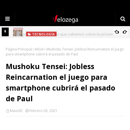
TECNOLOGÍA
Refrigerador LG: Innovación, Estilo y Eficiencia para tu Hogar
Página Principal
Móvil
Mushoku Tensei: Jobless Reincarnation el juego
para smartphone cubrirá el pasado de Paul
Mushoku Tensei: Jobless
Reincarnation el juego para
smartphone cubrirá el pasado
de Paul
Mavu92
Febrero 03, 2021