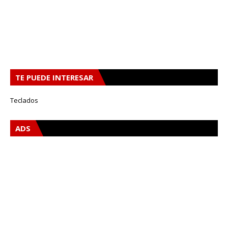
TE PUEDE INTERESAR
Teclados
ADS