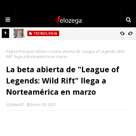
TECNOLOGÍA
Refrigerador LG: Innovación, Estilo y Eficiencia para tu Hogar
Página Principal
Móvil
La beta abierta de "League of Legends: Wild
Rift" llega a Norteamérica en marzo
La beta abierta de "League of
Legends: Wild Rift" llega a
Norteamérica en marzo
Mavu92
Enero 08, 2021