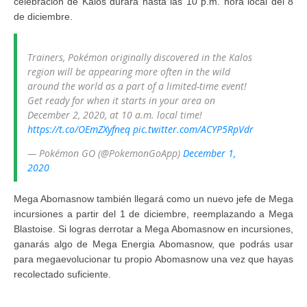
celebración de Kalos durará hasta las 10 p.m. hora local del 8
de diciembre.
Trainers, Pokémon originally discovered in the Kalos
region will be appearing more often in the wild
around the world as a part of a limited-time event!
Get ready for when it starts in your area on
December 2, 2020, at 10 a.m. local time!
https://t.co/OEmZXyfneq
pic.twitter.com/ACYP5RpVdr
— Pokémon GO (@PokemonGoApp)
December 1,
2020
Mega Abomasnow también llegará como un nuevo jefe de Mega
incursiones a partir del 1 de diciembre, reemplazando a Mega
Blastoise. Si logras derrotar a Mega Abomasnow en incursiones,
ganarás algo de Mega Energia Abomasnow, que podrás usar
para megaevolucionar tu propio Abomasnow una vez que hayas
recolectado suficiente.