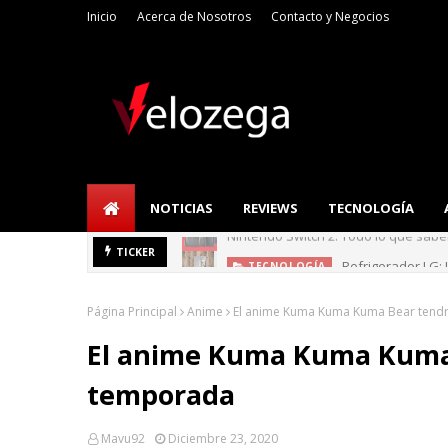
Inicio
Acerca de Nosotros
Contacto y Negocios
NOTICIAS
REVIEWS
TECNOLOGÍA
Nintendo Switch 2: Todo lo que sab
Refrigerador LG: I
TICKER
TECNOLOGÍA
Página Principal
Anime
El anime Kuma Kuma Kuma Bear tend
El anime Kuma Kuma Kuma
temporada
Mavu92
Diciembre 23, 2020