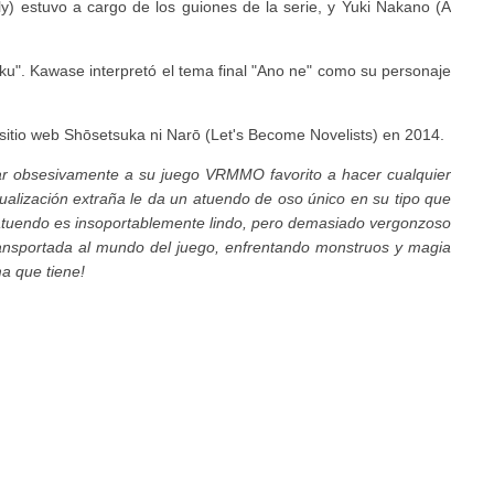
) estuvo a cargo de los guiones de la serie, y Yuki Nakano (A
oku". Kawase interpretó el tema final "Ano ne" como su personaje
sitio web Shōsetsuka ni Narō (Let's Become Novelists) en 2014.
gar obsesivamente a su juego VRMMO favorito a hacer cualquier
tualización extraña le da un atuendo de oso único en su tipo que
 atuendo es insoportablemente lindo, pero demasiado vergonzoso
transportada al mundo del juego, enfrentando monstruos y magia
ma que tiene!