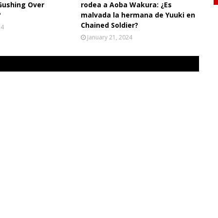
Gushing Over
rodea a Aoba Wakura: ¿Es
?
malvada la hermana de Yuuki en
Chained Soldier?
24
January 21, 2024