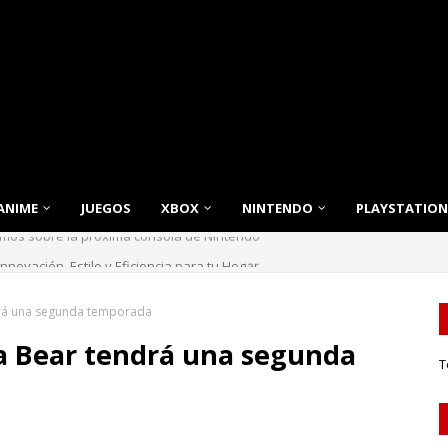
ANIME
JUEGOS
XBOX
NINTENDO
PLAYSTATION
emos sobre la próxima consola de Nintendo
nnovación, Estilo y Eficiencia para tu Hogar
rá una segunda temporada
 Bear tendrá una segunda
T